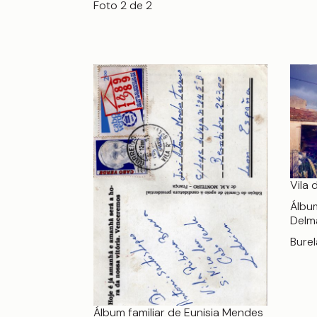
Foto 2 de 2
Vila
Álbum
Delm
Burel
Álbum familiar de Eunisia Mendes