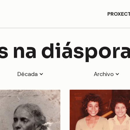
PROXEC
 na diáspor
Década
Archivo