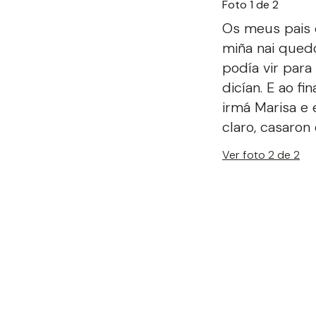
Foto 1 de 2
Os meus pais 
miña nai quedo
podía vir para 
dicían. E ao fi
irmá Marisa e
claro, casaron
Ver foto 2 de 2