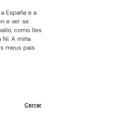
 a España e a
n e ver se
ballo, como lles
á Ni. A miña
os meus pais
Cerrar