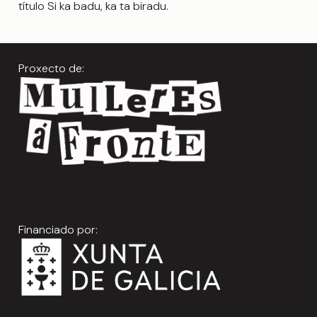
título Si ka badu, ka ta biradu.
Proxecto de:
Financiado por: