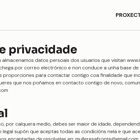
PROXEC
de privacidade
n almacenamos datos persoais dos usuarios que visitan www.m
 chega por correo electrónico e non conduce a unha base d
 proporciones para contactar contigo coa finalidade que ind
queres que nos poñamos en contacto contigo de novo, comun
.com
al
o, por calquera medio, debes ser maior de idade, dependend
o legal supón que aceptas todas as condicións nela e que ac
mos encantadas de resolvelas en: mulleresafronte@gmail.com