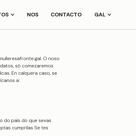
TOS
NOS
CONTACTO
GAL
ulleresafronte.gal. O noso
e datos, só comezaremos
icas. En calquera caso, se
ícanos a:
o do país do que sexas
eptas cumprilas Se tes