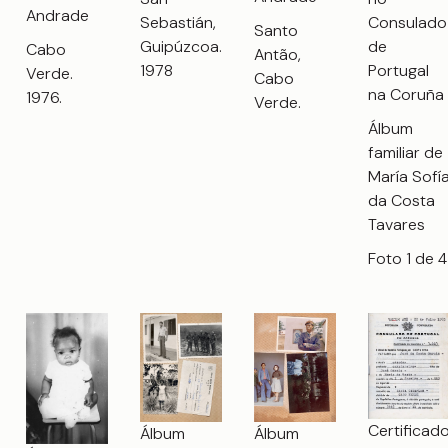
Andrade
Consulado
Sebastián,
Santo
de
Guipúzcoa.
Cabo
Antão,
Portugal
1978
Verde.
Cabo
na Coruña
1976.
Verde.
Álbum
familiar de
María Sofí
da Costa
Tavares
Foto 1 de 4
Certificad
Álbum
Álbum