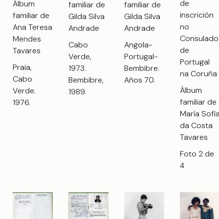
de
Álbum
familiar de
familiar de
inscrición
familiar de
Gilda Silva
Gilda Silva
no
Ana Teresa
Andrade
Andrade
Consulado
Mendes
Cabo
Angola-
de
Tavares
Verde,
Portugal-
Portugal
Praia,
1973.
Bembibre.
na Coruña
Cabo
Bembibre,
Años 70.
Álbum
Verde.
1989.
familiar de
1976.
María Sofí
da Costa
Tavares
Foto 2 de
4