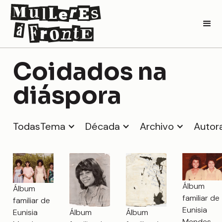
Coidados na
diáspora
Todas
Tema
Década
Archivo
Autor
Álbum
Álbum
familiar de
familiar de
Eunisia
Álbum
Eunisia
Álbum
Mendes