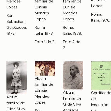
familiar de
Mendes
familiar de
Lopes
Eunisia
Lopes
Eunisia
Mendes
Mendes
Roma,
San
Lopes
Lopes
Italia, 1976.
Sebastián,
Roma,
Guipúzcoa.
Roma,
Italia, 1978.
1978
Italia, 1978.
Foto 1 de 2
Foto 2 de
2
Álbum
familiar de
Eunisia
Álbum
Certificad
Mendes
Álbum
familiar de
de
Lopes
familiar de
Gilda Silva
inscrición
Gilda Silva
Andrade
no
San